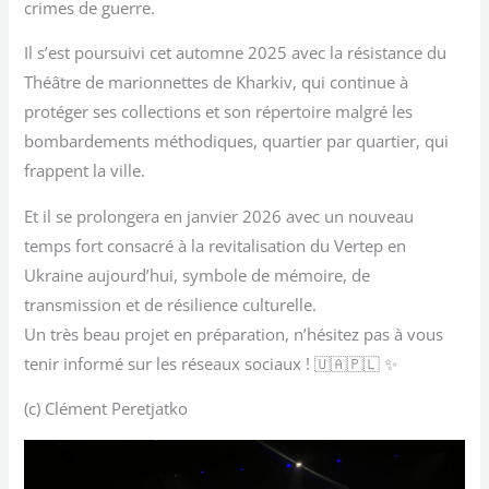
crimes de guerre.
Il s’est poursuivi cet automne 2025 avec la résistance du
Théâtre de marionnettes de Kharkiv, qui continue à
protéger ses collections et son répertoire malgré les
bombardements méthodiques, quartier par quartier, qui
frappent la ville.
Et il se prolongera en janvier 2026 avec un nouveau
temps fort consacré à la revitalisation du Vertep en
Ukraine aujourd’hui, symbole de mémoire, de
transmission et de résilience culturelle.
Un très beau projet en préparation, n’hésitez pas à vous
tenir informé sur les réseaux sociaux ! 🇺🇦🇵🇱 ✨
(c) Clément Peretjatko