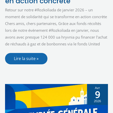
en action concrète
moment
de
Retour sur notre #Rozkoliada de janvier 2026 – un
solidarité
qui
moment de solidarité qui se transforme en action concrète
se
transforme
Chers amis, chers partenaires, Grâce aux fonds récoltés
en
action
lors de notre événement #Rozkoliada en janvier, nous
concrète
avons avec presque 124 000 ua hryvnia pu financer l’achat
de réchauds à gaz et de bonbonnes via le fonds United
Lire la suite »
Avr
9
2026