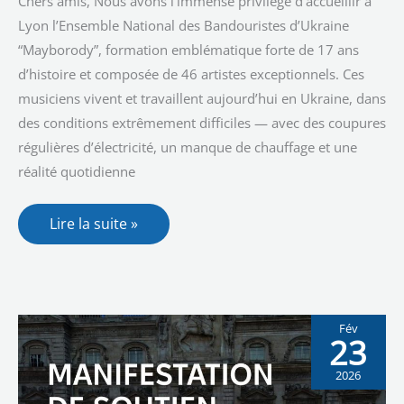
Chers amis, Nous avons l’immense privilège d’accueillir à
19h30
Lyon l’Ensemble National des Bandouristes d’Ukraine
“Mayborody”, formation emblématique forte de 17 ans
d’histoire et composée de 46 artistes exceptionnels. Ces
musiciens vivent et travaillent aujourd’hui en Ukraine, dans
des conditions extrêmement difficiles — avec des coupures
régulières d’électricité, un manque de chauffage et une
réalité quotidienne
Lire la suite »
Fév
23
2026