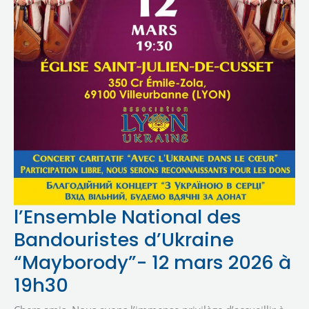
l’Ensemble
l’Ensemble National des
National
des
Bandouristes d’Ukraine
Bandouristes
d’Ukraine
“Mayborody”- 12 mars 2026 à
“Mayborody”-
12
19h30
mars
2026
à